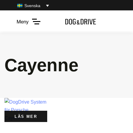
Svenska
Meny
Cayenne
LÄS MER