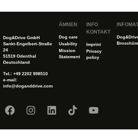
ÄMNEN
INFO
INFOMA
KONTAKT
Dog care
Dog&Driv
Dog&Drive GmbH
Broschür
Sankt-Engelbert-Straße
Usability
Imprint
24
Mission
Privacy
51519 Odenthal
Statement
policy
Deutschland
Tel.: +49 2202 998510
e-mail:
info@doganddrive.com