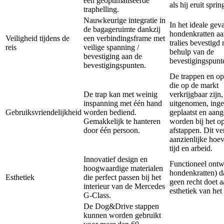
een geoptimaliseerde
als hij eruit sprin
traphelling.
Nauwkeurige integratie in
In het ideale ge
de bagageruimte dankzij
hondenkratten aa
Veiligheid tijdens de
een verbindingsframe met
tralies bevestigd
reis
veilige spanning /
behulp van de
bevestiging aan de
bevestigingspunt
bevestigingspunten.
De trappen en opr
die op de markt
De trap kan met weinig
verkrijgbaar zijn
inspanning met één hand
uitgenomen, inge
Gebruiksvriendelijkheid
worden bediend.
geplaatst en aang
Gemakkelijk te hanteren
worden bij het o
door één persoon.
afstappen. Dit ve
aanzienlijke hoe
tijd en arbeid.
Innovatief design en
Functioneel ontwe
hoogwaardige materialen
hondenkratten) d
Esthetiek
die perfect passen bij het
geen recht doet a
interieur van de Mercedes
esthetiek van het
G-Class.
De Dog&Drive stappen
kunnen worden gebruikt