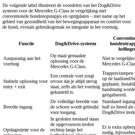
De volgende tabel illustreert de voordelen van het Dog&Drive
systeem voor de Mercedes G-Class in vergelijking met
conventionele hondenopstapjes en oprijplaten – met name op het
gebied van gezondheid van het bewegingsapparaat en comfort voor
de hond, evenals gebruiksgemak en integratie in het voertuig.
Conventio
Functie
Dog&Drive-systeem
hondentrap
hellinge
Op maat gemaakte
Aanpassing aan het
Niet te vergelijk
oplossing voor de
voertuig
Mercedes G-Clas
Mercedes G-Class.
Trappen/rampen
Een centrale voet zorgt
op de laadrand/
Stabiele oplossing voor
ervoor dat je altijd stevig
geplaatst. Instabi
entry + exit
staat, zelfs als het voertuig
handmatig word
gekanteld is.
geëgaliseerd.
De volledige breedte van
Standaard ingang
Breedte ingang
de schoen wordt gebruikt
half zo breed als
voor toegang.
Dog&Drive trede
In gesloten toestand staan
de opgevouwen treden
Er is extra opber
Opslagruimte voor de
rechtop langs het
nodig, bijvoorbee