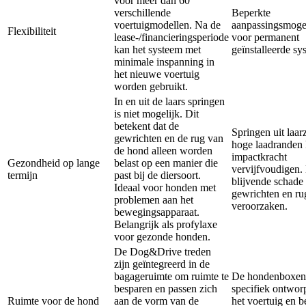
voor meer dan 60
verschillende
Beperkte
voertuigmodellen. Na de
aanpassingsmoge
Flexibiliteit
lease-/financieringsperiode
voor permanent
kan het systeem met
geïnstalleerde sy
minimale inspanning in
het nieuwe voertuig
worden gebruikt.
In en uit de laars springen
is niet mogelijk. Dit
betekent dat de
Springen uit laar
gewrichten en de rug van
hoge laadranden
de hond alleen worden
impactkracht
Gezondheid op lange
belast op een manier die
vervijfvoudigen.
termijn
past bij de diersoort.
blijvende schade
Ideaal voor honden met
gewrichten en r
problemen aan het
veroorzaken.
bewegingsapparaat.
Belangrijk als profylaxe
voor gezonde honden.
De Dog&Drive treden
zijn geïntegreerd in de
bagageruimte om ruimte te
De hondenboxen z
besparen en passen zich
specifiek ontwor
Ruimte voor de hond
aan de vorm van de
het voertuig en b