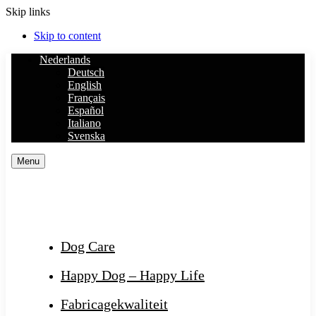
Skip links
Skip to content
Nederlands
Deutsch
English
Français
Español
Italiano
Svenska
Menu
Dog Care
Happy Dog – Happy Life
Fabricagekwaliteit