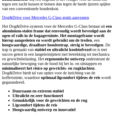
tegen een zacht kussen te botsen dan tegen de harde ijzeren spijlen
van een conventionele hondenkrat.
Dog&Drive voor Mercedes G-Class gratis aanvragen
Het Dog&Drive-systeem voor de Mercedes G-Class bestaat uit
een
aluminium-stalen frame dat eenvoudig wordt bevestigd aan de
ogen of rails in de bagageruimte. Het montageframe wordt
hierop aangesloten en wordt gebruikt om de treden
, een
hoogwaardige, draaibare hondentrap
,
stevig te bevestigen
. De
trap is gemaakt van
stabiel en ultralicht koolstofvezel
en is met
succes getest in een langetermijntest met betrekking tot mechanica
en gewichtsbelasting. Het
ergonomische ontwerp
ondersteunt de
natuurlijke beweging van de hond bij het in- en uitstappen en
minimaliseert het risico op gewrichts- en rugklachten
.
Dog&Drive biedt tal van opties voor de inrichting van de
kofferruimte, waardoor
optimaal ligcomfort tijdens de reis
wordt
gegarandeerd.
Duurzaam en extreem stabiel
Ultralicht en zeer functioneel
Gemakkelijk voor de gewrichten en de rug
Ligcomfort tijdens de reis
Hoogwaardig ontwerp en innovatief