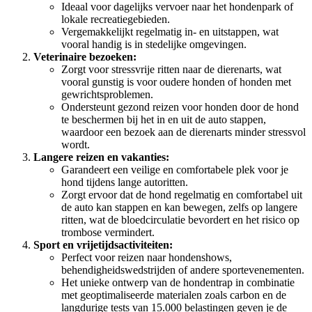
Ideaal voor dagelijks vervoer naar het hondenpark of
lokale recreatiegebieden.
Vergemakkelijkt regelmatig in- en uitstappen, wat
vooral handig is in stedelijke omgevingen.
Veterinaire bezoeken:
Zorgt voor stressvrije ritten naar de dierenarts, wat
vooral gunstig is voor oudere honden of honden met
gewrichtsproblemen.
Ondersteunt gezond reizen voor honden door de hond
te beschermen bij het in en uit de auto stappen,
waardoor een bezoek aan de dierenarts minder stressvol
wordt.
Langere reizen en vakanties:
Garandeert een veilige en comfortabele plek voor je
hond tijdens lange autoritten.
Zorgt ervoor dat de hond regelmatig en comfortabel uit
de auto kan stappen en kan bewegen, zelfs op langere
ritten, wat de bloedcirculatie bevordert en het risico op
trombose vermindert.
Sport en vrijetijdsactiviteiten:
Perfect voor reizen naar hondenshows,
behendigheidswedstrijden of andere sportevenementen.
Het unieke ontwerp van de hondentrap in combinatie
met geoptimaliseerde materialen zoals carbon en de
langdurige tests van 15.000 belastingen geven je de