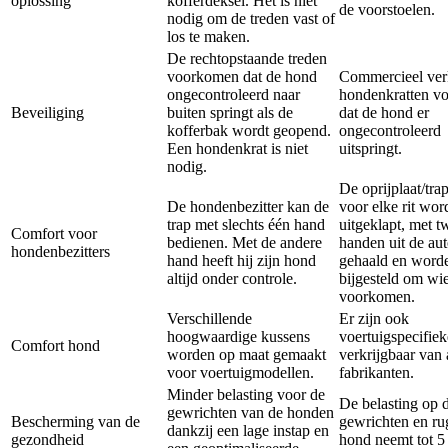
oplossing
kofferdeksel. Het is niet
de voorstoelen.
nodig om de treden vast of
los te maken.
De rechtopstaande treden
voorkomen dat de hond
Commercieel ver
ongecontroleerd naar
hondenkratten v
Beveiliging
buiten springt als de
dat de hond er
kofferbak wordt geopend.
ongecontroleerd
Een hondenkrat is niet
uitspringt.
nodig.
De oprijplaat/tra
De hondenbezitter kan de
voor elke rit wor
trap met slechts één hand
uitgeklapt, met t
Comfort voor
bedienen. Met de andere
handen uit de au
hondenbezitters
hand heeft hij zijn hond
gehaald en word
altijd onder controle.
bijgesteld om wie
voorkomen.
Verschillende
Er zijn ook
hoogwaardige kussens
voertuigspecifie
Comfort hond
worden op maat gemaakt
verkrijgbaar van
voor voertuigmodellen.
fabrikanten.
Minder belasting voor de
De belasting op 
gewrichten van de honden
Bescherming van de
gewrichten en ru
dankzij een lage instap en
gezondheid
hond neemt tot 5 