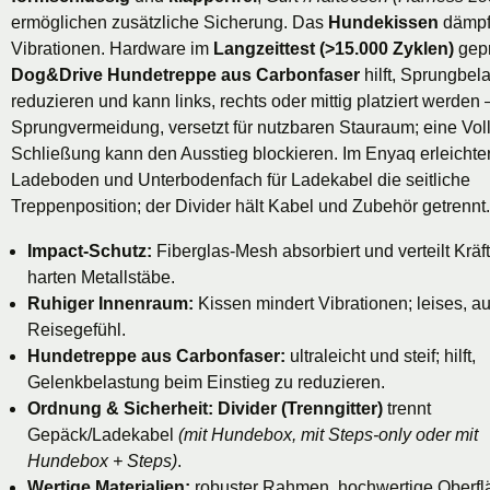
ermöglichen zusätzliche Sicherung. Das
Hundekissen
dämpf
Vibrationen. Hardware im
Langzeittest (>15.000 Zyklen)
gepr
Dog&Drive Hundetreppe aus Carbonfaser
hilft, Sprungbel
reduzieren und kann links, rechts oder mittig platziert werden –
Sprungvermeidung, versetzt für nutzbaren Stauraum; eine Voll
Schließung kann den Ausstieg blockieren. Im Enyaq erleichter
Ladeboden und Unterbodenfach für Ladekabel die seitliche
Treppenposition; der Divider hält Kabel und Zubehör getrennt.
Impact-Schutz:
Fiberglas-Mesh absorbiert und verteilt Kräf
harten Metallstäbe.
Ruhiger Innenraum:
Kissen mindert Vibrationen; leises, a
Reisegefühl.
Hundetreppe aus Carbonfaser:
ultraleicht und steif; hilft,
Gelenkbelastung beim Einstieg zu reduzieren.
Ordnung & Sicherheit:
Divider (Trenngitter)
trennt
Gepäck/Ladekabel
(mit Hundebox, mit Steps-only oder mit
Hundebox + Steps)
.
Wertige Materialien:
robuster Rahmen, hochwertige Oberfl