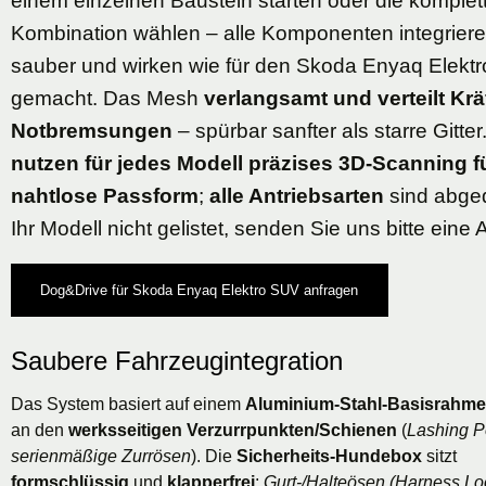
einem einzelnen Baustein starten oder die komplet
Kombination wählen – alle Komponenten integriere
sauber und wirken wie für den Skoda Enyaq Elekt
gemacht. Das Mesh
verlangsamt und verteilt Krä
Notbremsungen
– spürbar sanfter als starre Gitter
nutzen für jedes Modell präzises 3D-Scanning f
nahtlose Passform
;
alle Antriebsarten
sind abged
Ihr Modell nicht gelistet, senden Sie uns bitte eine 
Dog&Drive für Skoda Enyaq Elektro SUV anfragen
Saubere Fahrzeugintegration
Das System basiert auf einem
Aluminium-Stahl-Basisrahm
an den
werksseitigen Verzurrpunkten/Schienen
(
Lashing P
serienmäßige Zurrösen
). Die
Sicherheits-Hundebox
sitzt
formschlüssig
und
klapperfrei
;
Gurt-/Halteösen (Harness Lo