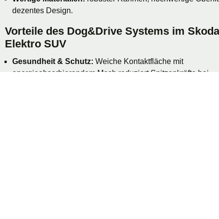
dezentes Design.
Vorteile des Dog&Drive Systems im Skod
Elektro SUV
Gesundheit & Schutz:
Weiche Kontaktfläche mit
energieabsorbierendem Mesh reduziert Spitzenkräfte bei
Notbremsungen.
Komfort:
Gedämpfter, rutschfester Liegeplatz – ideal auf l
Strecken.
Integration:
Befestigung an Serienpunkten; leiser, klapperfr
Kofferraum.
Alltagstauglich:
Startklar; keine losen Gurte.
Unsere Produkte – Kompatibilitätsmatrix
Hundebox:
Sicherheits-Hundebox mit Fiberglas-Mesh; opti
Hundekissen. Divider optional – nutzbar mit Hundebox, Ste
oder Hundebox + Steps.
Komplettkombination:
Hundebox + Hundekissen (+ Divide