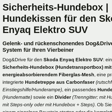
Sicherheits-Hundebox |
Hundekissen für den S
Enyaq Elektro SUV
Gelenk- und rückenschonendes Dog&Driv
System für Ihren Vierbeiner
Dog&Drive für den
Skoda Enyaq Elektro SUV
: ei
Sicherheits-Hundebox (Hundetransportbox) mit
energieabsorbierendem Fiberglas-Mesh
, eine p
integrierte
Hundetreppe aus Carbonfaser
(rutsch
Einstiegshilfe/Hunderampe)
, ein passendes
Hunde
(Hundematte)
sowie ein
Divider
(Trenngitter; mit 
mit Steps-only oder mit Hundebox + Steps)
. Ob Sie