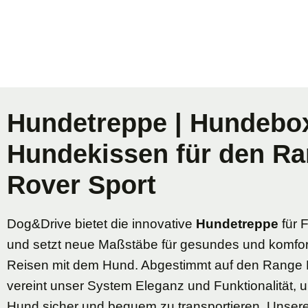
Hundetreppe | Hundebox
Hundekissen für den R
Rover Sport
Dog&Drive bietet die innovative
Hundetreppe
für 
und setzt neue Maßstäbe für gesundes und komfor
Reisen mit dem Hund. Abgestimmt auf den Range 
vereint unser System Eleganz und Funktionalität, 
Hund sicher und bequem zu transportieren. Unser