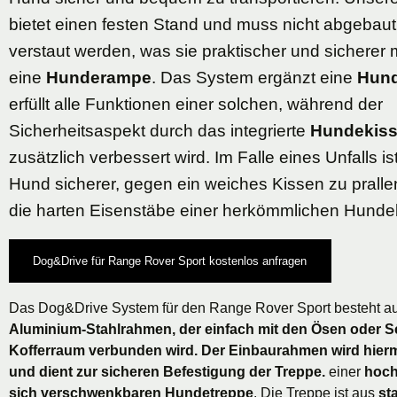
bietet einen festen Stand und muss nicht abgebau
verstaut werden, was sie praktischer und sicherer 
eine
Hunderampe
. Das System ergänzt eine
Hun
erfüllt alle Funktionen einer solchen, während der
Sicherheitsaspekt durch das integrierte
Hundekis
zusätzlich verbessert wird. Im Falle eines Unfalls is
Hund sicherer, gegen ein weiches Kissen zu pralle
die harten Eisenstäbe einer herkömmlichen Hunde
Dog&Drive für Range Rover Sport kostenlos anfragen
Das Dog&Drive System für den Range Rover Sport besteht a
Aluminium-Stahlrahmen, der einfach mit den Ösen oder S
Kofferraum verbunden wird. Der Einbaurahmen wird hier
und dient zur sicheren Befestigung der Treppe.
einer
hoch
sich verschwenkbaren Hundetreppe
. Die Treppe ist aus
st