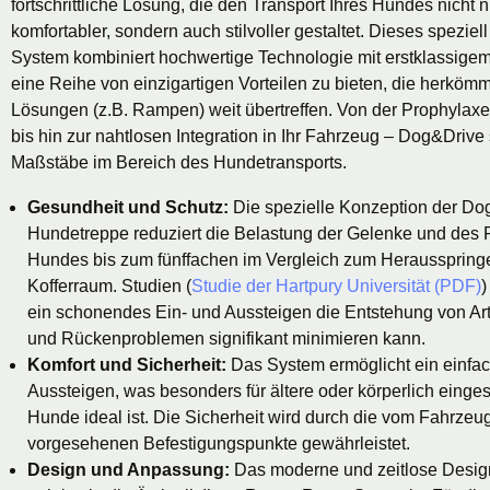
fortschrittliche Lösung, die den Transport Ihres Hundes nicht 
komfortabler, sondern auch stilvoller gestaltet. Dieses speziell
System kombiniert hochwertige Technologie mit erstklassige
eine Reihe von einzigartigen Vorteilen zu bieten, die herköm
Lösungen (z.B. Rampen) weit übertreffen. Von der Prophylax
bis hin zur nahtlosen Integration in Ihr Fahrzeug – Dog&Drive
Maßstäbe im Bereich des Hundetransports.
Gesundheit und Schutz:
Die spezielle Konzeption der Do
Hundetreppe reduziert die Belastung der Gelenke und des 
Hundes bis zum fünffachen im Vergleich zum Heraussprin
Kofferraum. Studien (
Studie der Hartpury Universität (PDF)
)
ein schonendes Ein- und Aussteigen die Entstehung von Ar
und Rückenproblemen signifikant minimieren kann.
Komfort und Sicherheit:
Das System ermöglicht ein einfac
Aussteigen, was besonders für ältere oder körperlich einge
Hunde ideal ist. Die Sicherheit wird durch die vom Fahrzeug
vorgesehenen Befestigungspunkte gewährleistet.
Design und Anpassung:
Das moderne und zeitlose Design