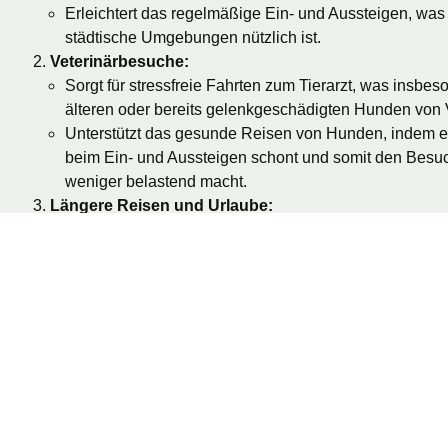
Erleichtert das regelmäßige Ein- und Aussteigen, was
städtische Umgebungen nützlich ist.
Veterinärbesuche:
Sorgt für stressfreie Fahrten zum Tierarzt, was insbes
älteren oder bereits gelenkgeschädigten Hunden von Vo
Unterstützt das gesunde Reisen von Hunden, indem 
beim Ein- und Aussteigen schont und somit den Besuc
weniger belastend macht.
Längere Reisen und Urlaube:
Garantiert einen sicheren und komfortablen Platz für 
langen Autofahrten.
Ermöglicht es dem Hund, auch auf längeren Strecken
und bequem aus dem Auto zu steigen und sich zu be
Blutzirkulation fördert und das Risiko von Thrombosen
Sport und Freizeitaktivitäten:
Perfekt für die Fahrt zu Hundeausstellungen, Agility
oder anderen sportlichen Veranstaltungen.
Die einzigartige Konstruktion der Hundetreppe kombini
optimalen Werkstoffen wie z.B. Carbon und den Langz