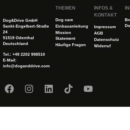
THEMEN
INFOS &
I
KONTAKT
Dog care
Br
Dog&Drive GmbH
Do
Sankt-Engelbert-Straße
Einbauanleitung
Impressum
24
Mission
AGB
51519 Odenthal
Statement
Datenschutz
Deutschland
Häufige Fragen
Widerruf
Tel.: +49 2202 998510
E-Mail:
info@doganddrive.com