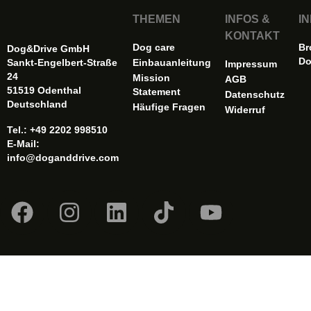
THEMEN
INFOS &
I
KONTAKT
Dog care
Br
Dog&Drive GmbH
Do
Sankt-Engelbert-Straße
Einbauanleitung
Impressum
24
Mission
AGB
51519 Odenthal
Statement
Datenschutz
Deutschland
Häufige Fragen
Widerruf
Tel.: +49 2202 998510
E-Mail:
info@doganddrive.com