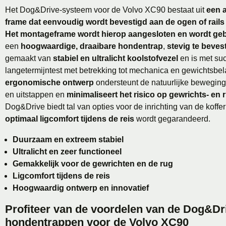
Het Dog&Drive-systeem voor de Volvo XC90 bestaat uit
een 
frame dat eenvoudig wordt bevestigd aan de ogen of rails
Het montageframe wordt hierop aangesloten en wordt geb
een
hoogwaardige, draaibare hondentrap
,
stevig te beves
gemaakt van
stabiel en ultralicht koolstofvezel
en is met suc
langetermijntest met betrekking tot mechanica en gewichtsbel
ergonomische ontwerp
ondersteunt de natuurlijke beweging 
en uitstappen en
minimaliseert het risico op gewrichts- en
Dog&Drive biedt tal van opties voor de inrichting van de koffe
optimaal ligcomfort tijdens de reis
wordt gegarandeerd.
Duurzaam en extreem stabiel
Ultralicht en zeer functioneel
Gemakkelijk voor de gewrichten en de rug
Ligcomfort tijdens de reis
Hoogwaardig ontwerp en innovatief
Profiteer van de voordelen van de Dog&Dr
hondentrappen voor de Volvo XC90