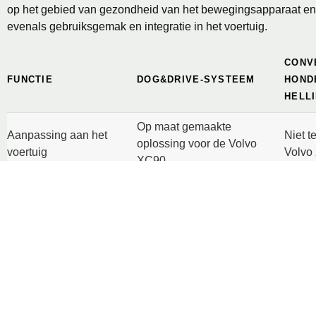
op het gebied van gezondheid van het bewegingsapparaat en 
evenals gebruiksgemak en integratie in het voertuig.
CONV
FUNCTIE
DOG&DRIVE-SYSTEEM
HOND
HELL
Op maat gemaakte
Aanpassing aan het
Niet t
oplossing voor de Volvo
voertuig
Volvo
XC90.
Trapp
Een centrale voet zorgt
de la
Stabiele oplossing voor
ervoor dat je altijd stevig
geplaa
entry + exit
staat, zelfs als het voertuig
handm
gekanteld is.
geëgal
De volledige breedte van
Stand
Breedte ingang
de schoen wordt gebruikt
half z