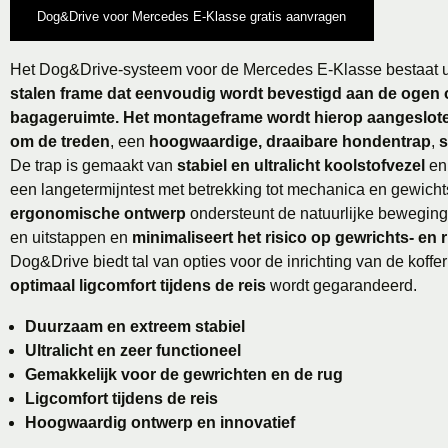
Dog&Drive voor Mercedes E-Klasse gratis aanvragen
Het Dog&Drive-systeem voor de Mercedes E-Klasse bestaat u
stalen frame dat eenvoudig wordt bevestigd aan de ogen of
bagageruimte. Het montageframe wordt hierop aangeslote
om de treden
, een
hoogwaardige, draaibare hondentrap
,
s
De trap is gemaakt van
stabiel en ultralicht koolstofvezel
en 
een langetermijntest met betrekking tot mechanica en gewicht
ergonomische ontwerp
ondersteunt de natuurlijke beweging 
en uitstappen en
minimaliseert het risico op gewrichts- en
Dog&Drive biedt tal van opties voor de inrichting van de koffe
optimaal ligcomfort tijdens de reis
wordt gegarandeerd.
Duurzaam en extreem stabiel
Ultralicht en zeer functioneel
Gemakkelijk voor de gewrichten en de rug
Ligcomfort tijdens de reis
Hoogwaardig ontwerp en innovatief