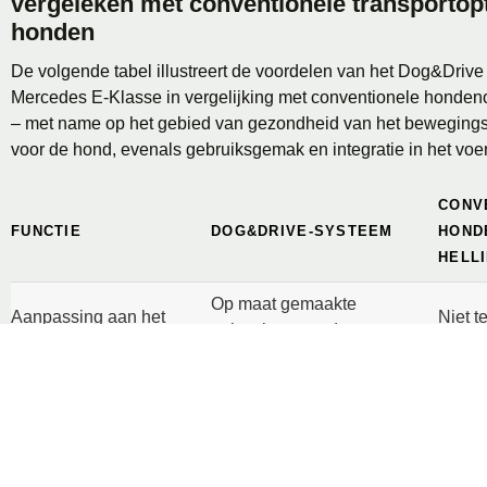
vergeleken met conventionele transportop
honden
De volgende tabel illustreert de voordelen van het Dog&Driv
Mercedes E-Klasse in vergelijking met conventionele hondeno
– met name op het gebied van gezondheid van het bewegings
voor de hond, evenals gebruiksgemak en integratie in het voer
CONV
FUNCTIE
DOG&DRIVE-SYSTEEM
HOND
HELL
Op maat gemaakte
Aanpassing aan het
Niet t
oplossing voor de
voertuig
Merce
Mercedes E-Klasse.
Trapp
Een centrale voet zorgt
de la
Stabiele oplossing voor
ervoor dat je altijd stevig
geplaa
entry + exit
staat, zelfs als het voertuig
handm