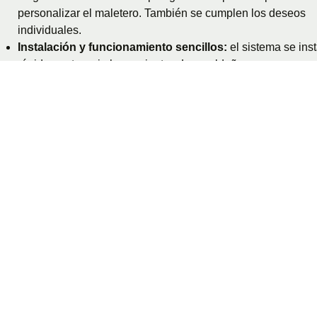
personalizar el maletero. También se cumplen los deseos
individuales.
Instalación y funcionamiento sencillos:
el sistema se inst
rápidamente y sin herramientas. Los peldaños para perros
pueden plegarse y desplegarse con un solo movimiento, lo
facilita enormemente los desplazamientos cotidianos con tu
perro.
Áreas de aplicación del sistema Dog&Driv
para el Tesla Model X:
Dog&Drive para el Tesla Model X es perfecto para trayectos
diarios, viajes más largos o excursiones especiales en las qu
perro le acompañe. Ya sea para ir al veterinario, de viaje o
simplemente para dar un paseo diario, nuestro sistema garant
que tu perro viaje siempre seguro y cómodo.
Viajes cortos diarios:
Ideal para el transporte diario al parque canino o a zo