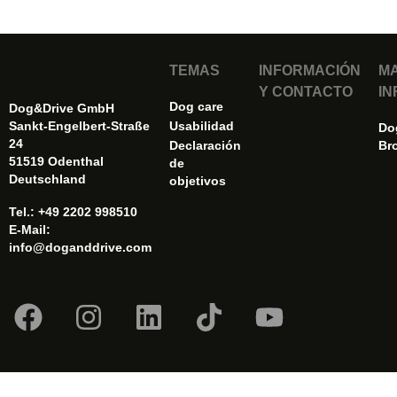
TEMAS
INFORMACIÓN
MA
Y CONTACTO
IN
Dog care
Dog&Drive GmbH
Sankt-Engelbert-Straße
Usabilidad
Do
24
Declaración
Br
51519 Odenthal
de
Deutschland
objetivos
Tel.: +49 2202 998510
E-Mail:
info@doganddrive.com